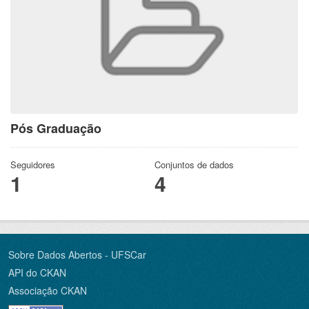
Pós Graduação
Seguidores
Conjuntos de dados
1
4
Sobre Dados Abertos - UFSCar
API do CKAN
Associação CKAN