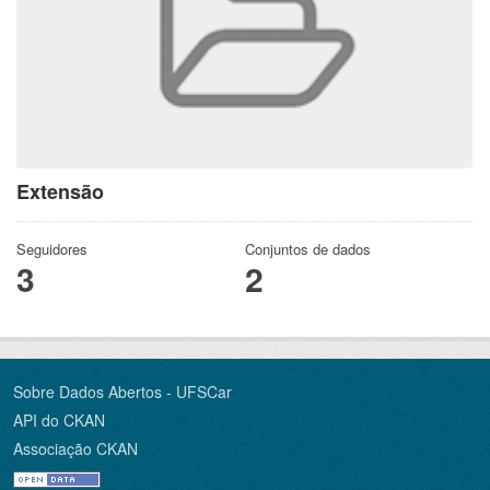
Extensão
Seguidores
Conjuntos de dados
3
2
Sobre Dados Abertos - UFSCar
API do CKAN
Associação CKAN