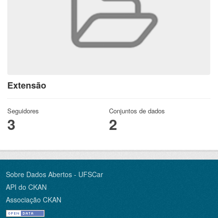
Extensão
Seguidores
Conjuntos de dados
3
2
Sobre Dados Abertos - UFSCar
API do CKAN
Associação CKAN