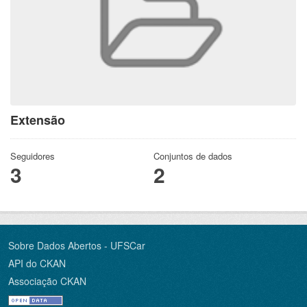
Extensão
Seguidores
Conjuntos de dados
3
2
Sobre Dados Abertos - UFSCar
API do CKAN
Associação CKAN