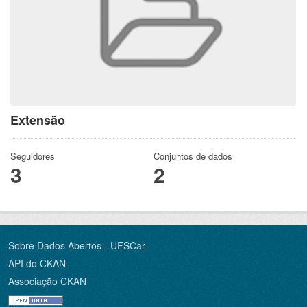
Extensão
Seguidores
Conjuntos de dados
3
2
Sobre Dados Abertos - UFSCar
API do CKAN
Associação CKAN