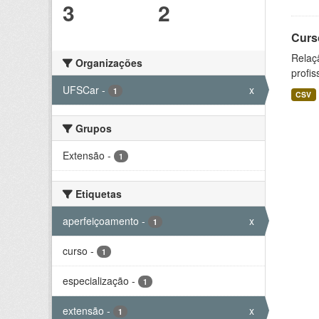
3
2
Curs
Relaç
Organizações
profis
UFSCar
-
x
1
CSV
Grupos
Extensão
-
1
Etiquetas
aperfeiçoamento
-
x
1
curso
-
1
especialização
-
1
extensão
-
x
1