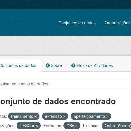
Conjuntos de dados
Organizações
onjuntos de dados
Sobre
Fluxo de Atividades
conjunto de dados encontrado
tas:
treinamento
extensão
aperfeiçoamento
izações:
UFSCar
Formatos:
CSV
Licenças:
Outra (Aberta