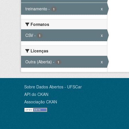
treinamento
-
x
1
Formatos
CSV
-
x
1
Licenças
Outra (Aberta)
-
x
1
Sobre Dados Abertos - UFSCar
API do CKAN
Associação CKAN