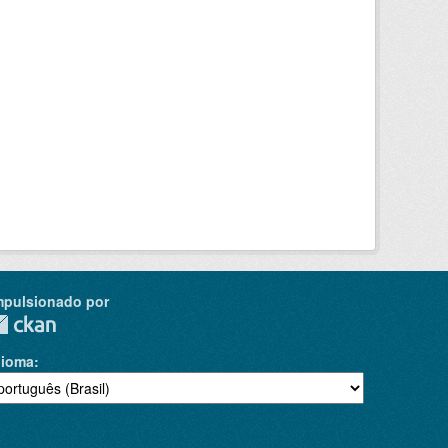
mpulsionado por
dioma