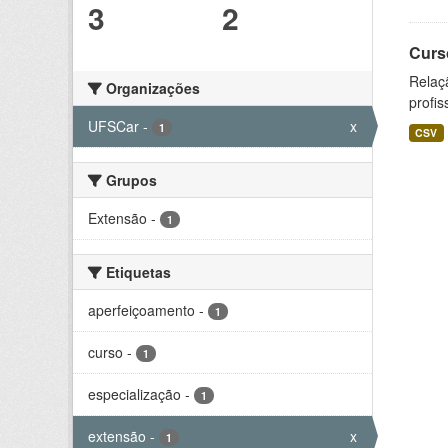
3
2
Curs
Relaç
Organizações
profis
UFSCar
-
x
1
CSV
Grupos
Extensão
-
1
Etiquetas
aperfeiçoamento
-
1
curso
-
1
especialização
-
1
extensão
-
x
1