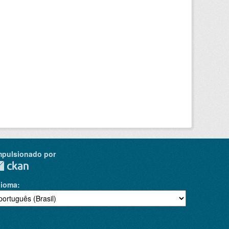
mpulsionado por
dioma