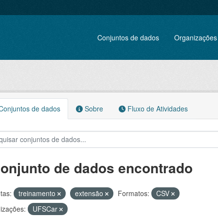
Conjuntos de dados
Organizações
onjuntos de dados
Sobre
Fluxo de Atividades
conjunto de dados encontrado
tas:
treinamento
extensão
Formatos:
CSV
izações:
UFSCar