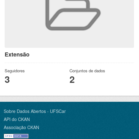
Extensão
Seguidores
Conjuntos de dados
3
2
Sobre Dados Abertos - UFSCar
API do CKAN
Associação CKAN