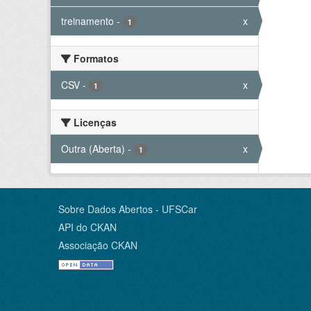
treinamento
-
x
1
Formatos
CSV
-
x
1
Licenças
Outra (Aberta)
-
x
1
Sobre Dados Abertos - UFSCar
API do CKAN
Associação CKAN