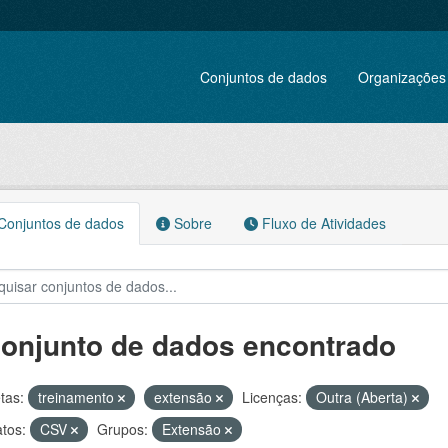
Conjuntos de dados
Organizações
onjuntos de dados
Sobre
Fluxo de Atividades
conjunto de dados encontrado
tas:
treinamento
extensão
Licenças:
Outra (Aberta)
tos:
CSV
Grupos:
Extensão