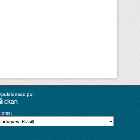
mpulsionado por
dioma