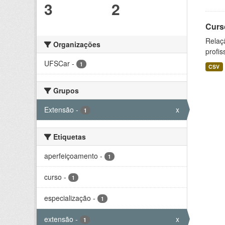
3
2
Curs
Relaç
Organizações
profis
UFSCar
-
1
CSV
Grupos
Extensão
-
x
1
Etiquetas
aperfeiçoamento
-
1
curso
-
1
especialização
-
1
extensão
-
x
1