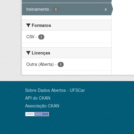
treinamento
-
x
1
Formatos
CSV
-
1
Licenças
Outra (Aberta)
-
1
Sobre Dados Abertos - UFSCar
API do CKAN
Associação CKAN