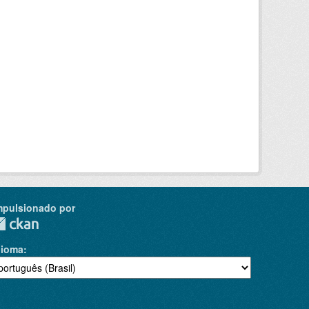
mpulsionado por
dioma