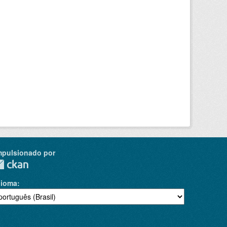
mpulsionado por
dioma