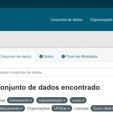
Conjuntos de dados
Organizações
onjuntos de dados
Sobre
Fluxo de Atividades
conjunto de dados encontrado
tas:
treinamento
especialização
curso
rfeiçoamento
Organizações:
UFSCar
Licenças:
Outra (Aber