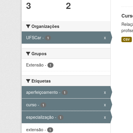
3
2
Curs
Relaç
Organizações
profis
UFSCar
-
x
1
CSV
Grupos
Extensão
-
1
Etiquetas
aperfeiçoamento
-
x
1
curso
-
x
1
especialização
-
x
1
extensão
-
1