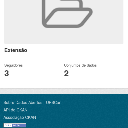
Extensão
Seguidores
Conjuntos de dados
3
2
Sobre Dados Abertos - UFSCar
API do CKAN
Associação CKAN