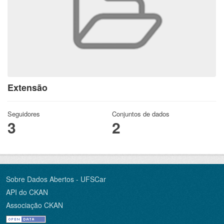
Extensão
Seguidores
Conjuntos de dados
3
2
Sobre Dados Abertos - UFSCar
API do CKAN
Associação CKAN