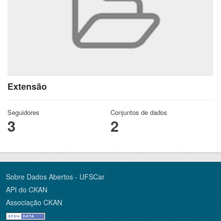
Extensão
Seguidores
Conjuntos de dados
3
2
Sobre Dados Abertos - UFSCar
API do CKAN
Associação CKAN