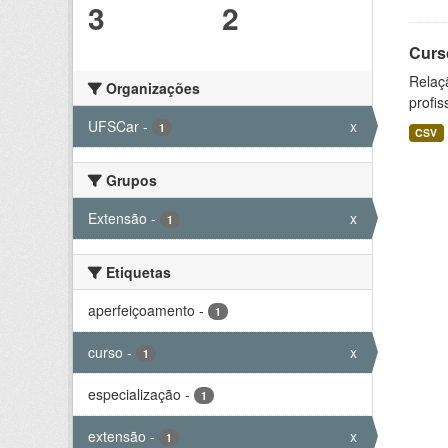
3
2
Curs
Relaç
Organizações
profis
UFSCar
-
x
1
CSV
Grupos
Extensão
-
x
1
Etiquetas
aperfeiçoamento
-
1
curso
-
x
1
especialização
-
1
extensão
-
x
1