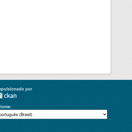
mpulsionado por
dioma