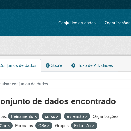
Conjuntos de dados
Organizações
onjuntos de dados
Sobre
Fluxo de Atividades
conjunto de dados encontrado
tas:
treinamento
curso
extensão
Organizações:
Car
Formatos:
CSV
Grupos:
Extensão