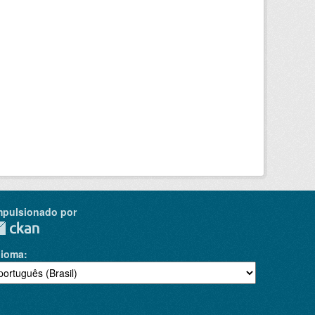
mpulsionado por
dioma