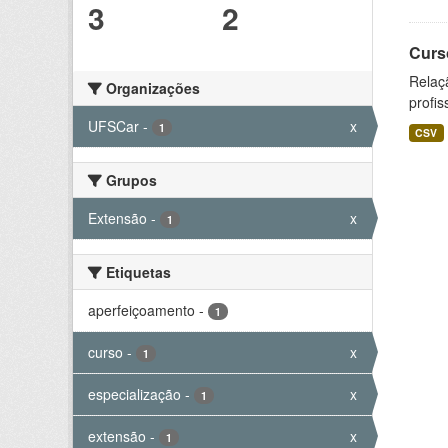
3
2
Curs
Relaç
Organizações
profis
UFSCar
-
x
1
CSV
Grupos
Extensão
-
x
1
Etiquetas
aperfeiçoamento
-
1
curso
-
x
1
especialização
-
x
1
extensão
-
x
1