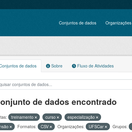
Conjuntos de dados
Organizações
onjuntos de dados
Sobre
Fluxo de Atividades
conjunto de dados encontrado
tas:
treinamento
curso
especialização
ensão
Formatos:
CSV
Organizações:
UFSCar
Grupos: