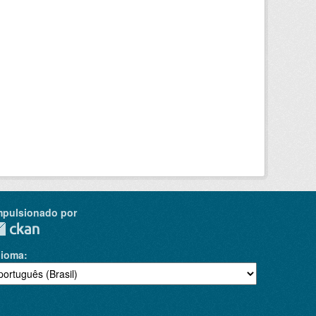
mpulsionado por
dioma