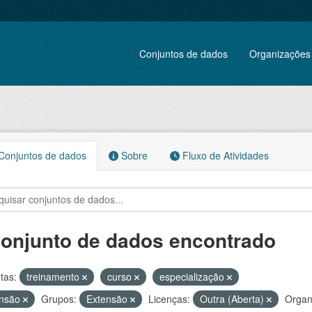
Conjuntos de dados
Organizações
onjuntos de dados
Sobre
Fluxo de Atividades
conjunto de dados encontrado
tas:
treinamento
curso
especialização
ensão
Grupos:
Extensão
Licenças:
Outra (Aberta)
Organ