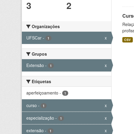
3
2
Curs
Relaç
Organizações
profis
UFSCar
-
x
1
CSV
Grupos
Extensão
-
x
1
Etiquetas
aperfeiçoamento
-
1
curso
-
x
1
especialização
-
x
1
extensão
-
x
1