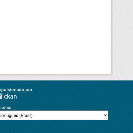
mpulsionado por
dioma