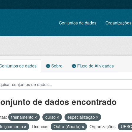
Conjuntos de dados
Organizações
onjuntos de dados
Sobre
Fluxo de Atividades
conjunto de dados encontrado
tas:
treinamento
curso
especialização
rfeiçoamento
Licenças:
Outra (Aberta)
Organizações:
UFSC