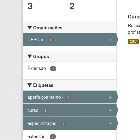
3
2
Curs
Relaç
Organizações
profis
UFSCar
-
x
1
CSV
Grupos
Extensão
-
1
Etiquetas
aperfeiçoamento
-
x
1
curso
-
x
1
especialização
-
x
1
extensão
-
1