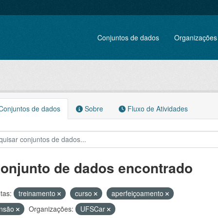
Conjuntos de dados
Organizações
onjuntos de dados
Sobre
Fluxo de Atividades
conjunto de dados encontrado
tas:
treinamento
curso
aperfeiçoamento
ensão
Organizações:
UFSCar