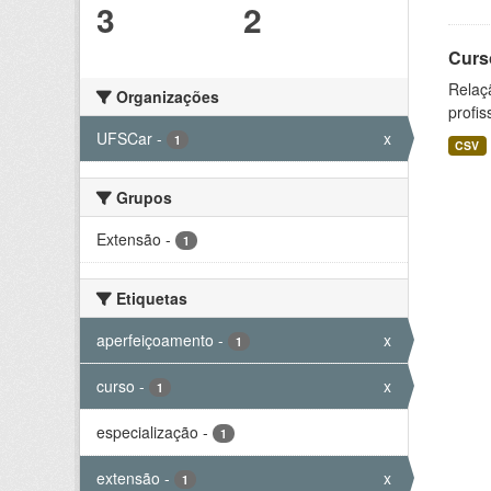
3
2
Curs
Relaç
Organizações
profis
UFSCar
-
x
1
CSV
Grupos
Extensão
-
1
Etiquetas
aperfeiçoamento
-
x
1
curso
-
x
1
especialização
-
1
extensão
-
x
1