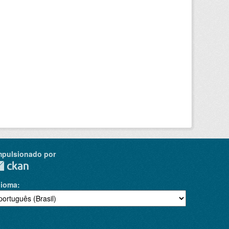
mpulsionado por
dioma