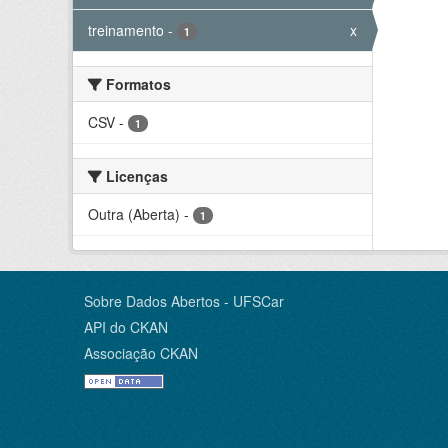
treinamento
-
x
1
Formatos
CSV
-
1
Licenças
Outra (Aberta)
-
1
Sobre Dados Abertos - UFSCar
API do CKAN
Associação CKAN