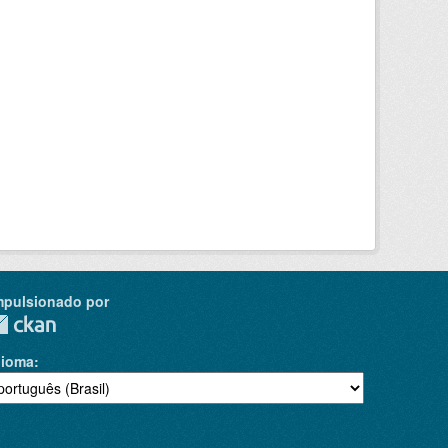
mpulsionado por
dioma