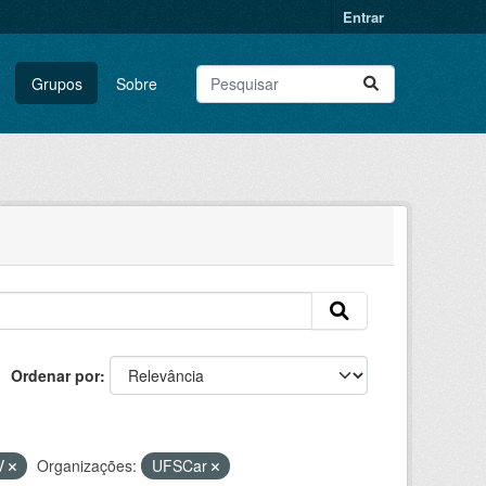
Entrar
Grupos
Sobre
Ordenar por
V
Organizações:
UFSCar