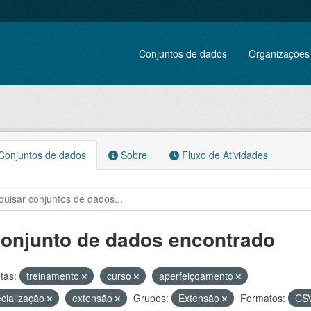
Conjuntos de dados
Organizações
onjuntos de dados
Sobre
Fluxo de Atividades
conjunto de dados encontrado
tas:
treinamento
curso
aperfeiçoamento
cialização
extensão
Grupos:
Extensão
Formatos:
CS