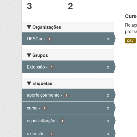
3
2
Curs
Relaç
Organizações
profis
UFSCar
-
x
1
CSV
Grupos
Extensão
-
x
1
Etiquetas
aperfeiçoamento
-
x
1
curso
-
x
1
especialização
-
x
1
extensão
-
x
1