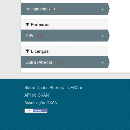
treinamento
-
x
1
Formatos
CSV
-
x
1
Licenças
Outra (Aberta)
-
x
1
Sobre Dados Abertos - UFSCar
API do CKAN
Associação CKAN