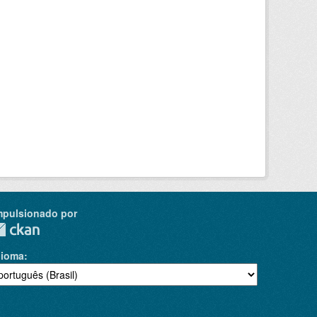
mpulsionado por
dioma