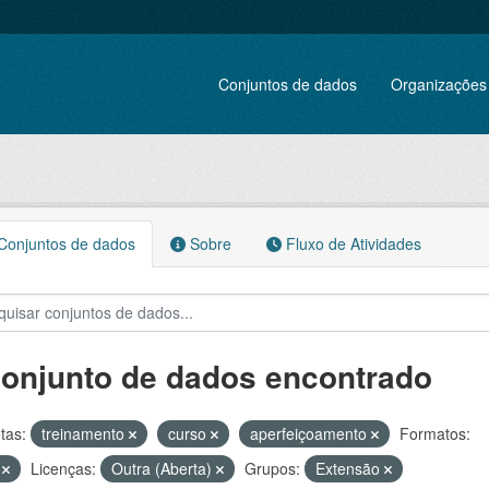
Conjuntos de dados
Organizações
onjuntos de dados
Sobre
Fluxo de Atividades
conjunto de dados encontrado
tas:
treinamento
curso
aperfeiçoamento
Formatos:
V
Licenças:
Outra (Aberta)
Grupos:
Extensão