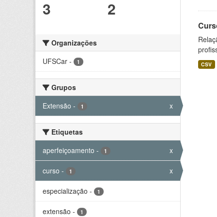
3
2
Curs
Relaç
Organizações
profis
UFSCar
-
1
CSV
Grupos
Extensão
-
x
1
Etiquetas
aperfeiçoamento
-
x
1
curso
-
x
1
especialização
-
1
extensão
-
1