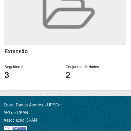
Extensão
Seguidores
Conjuntos de dados
3
2
Sobre Dados Abertos - UFSCar
API do CKAN
Associação CKAN