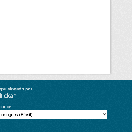
mpulsionado por
dioma