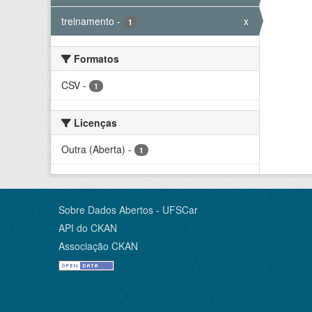
treinamento
-
x
1
Formatos
CSV
-
1
Licenças
Outra (Aberta)
-
1
Sobre Dados Abertos - UFSCar
API do CKAN
Associação CKAN