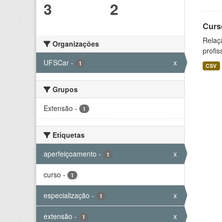
3
2
Curs
Relaç
Organizações
profis
UFSCar
-
x
1
CSV
Grupos
Extensão
-
1
Etiquetas
aperfeiçoamento
-
x
1
curso
-
1
especialização
-
x
1
extensão
-
x
1