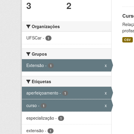
3
2
Curs
Relaç
Organizações
profis
UFSCar
-
1
CSV
Grupos
Extensão
-
x
1
Etiquetas
aperfeiçoamento
-
x
1
curso
-
x
1
especialização
-
1
extensão
-
1