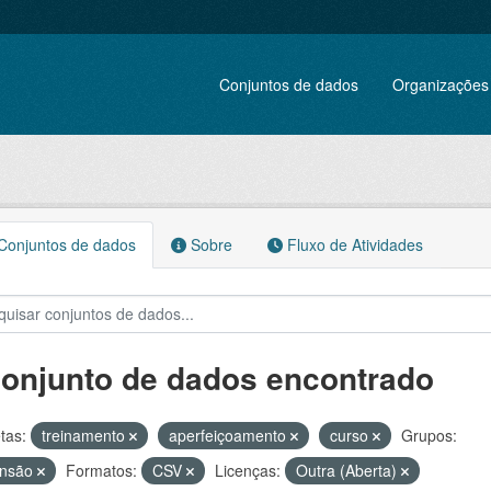
Conjuntos de dados
Organizações
onjuntos de dados
Sobre
Fluxo de Atividades
conjunto de dados encontrado
tas:
treinamento
aperfeiçoamento
curso
Grupos:
ensão
Formatos:
CSV
Licenças:
Outra (Aberta)