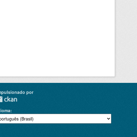
mpulsionado por
dioma