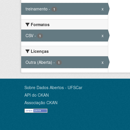
treinamento
-
x
1
Formatos
CSV
-
x
1
Licenças
Outra (Aberta)
-
x
1
Sobre Dados Abertos - UFSCar
API do CKAN
Associação CKAN