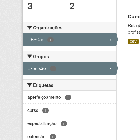
3
2
Curs
Relaç
Organizações
profis
UFSCar
-
x
1
CSV
Grupos
Extensão
-
x
1
Etiquetas
aperfeiçoamento
-
1
curso
-
1
especialização
-
1
extensão
-
1