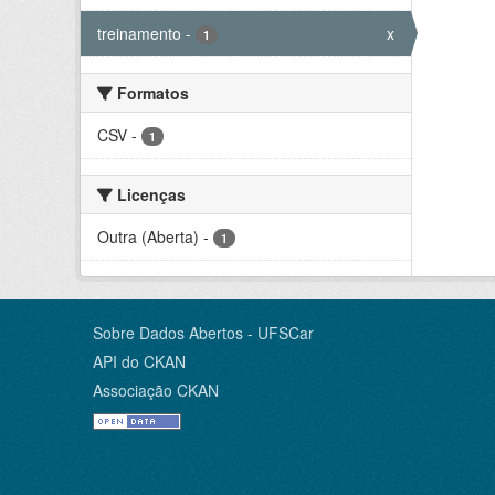
treinamento
-
x
1
Formatos
CSV
-
1
Licenças
Outra (Aberta)
-
1
Sobre Dados Abertos - UFSCar
API do CKAN
Associação CKAN