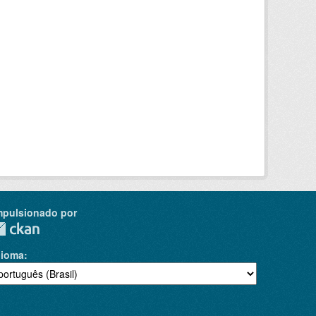
mpulsionado por
dioma