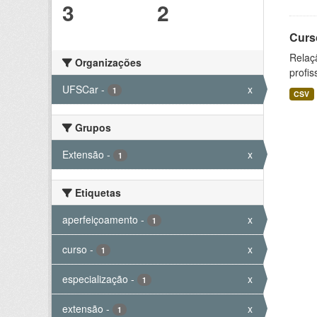
3
2
Curs
Relaç
Organizações
profis
UFSCar
-
x
1
CSV
Grupos
Extensão
-
x
1
Etiquetas
aperfeiçoamento
-
x
1
curso
-
x
1
especialização
-
x
1
extensão
-
x
1