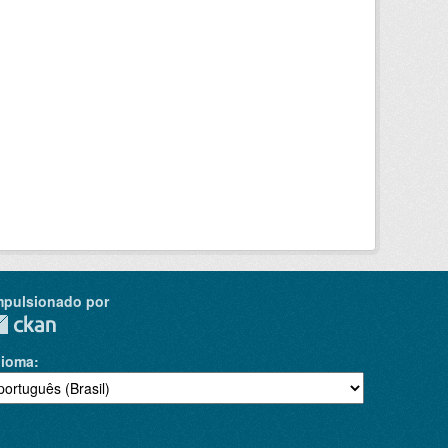
mpulsionado por
dioma