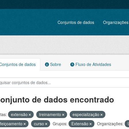
Conjuntos de dados
Organizações
onjuntos de dados
Sobre
Fluxo de Atividades
conjunto de dados encontrado
tas:
extensão
treinamento
especialização
rfeiçoamento
curso
Grupos:
Extensão
Organizações: