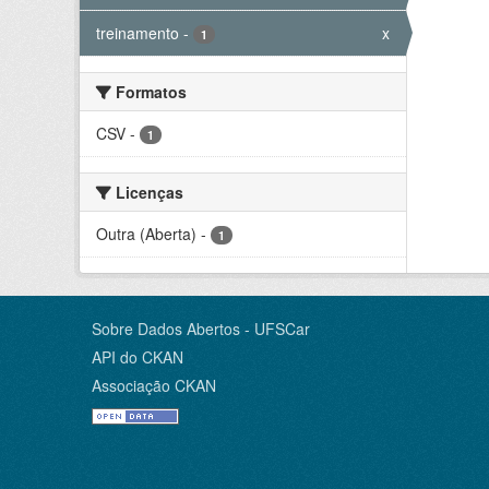
treinamento
-
x
1
Formatos
CSV
-
1
Licenças
Outra (Aberta)
-
1
Sobre Dados Abertos - UFSCar
API do CKAN
Associação CKAN