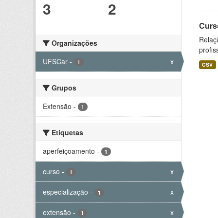
3
2
Curs
Relaç
Organizações
profis
UFSCar
-
x
1
CSV
Grupos
Extensão
-
1
Etiquetas
aperfeiçoamento
-
1
curso
-
x
1
especialização
-
x
1
extensão
-
x
1