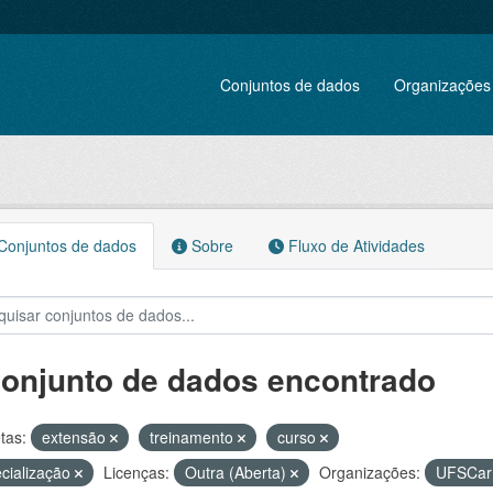
Conjuntos de dados
Organizações
onjuntos de dados
Sobre
Fluxo de Atividades
conjunto de dados encontrado
tas:
extensão
treinamento
curso
cialização
Licenças:
Outra (Aberta)
Organizações:
UFSCa