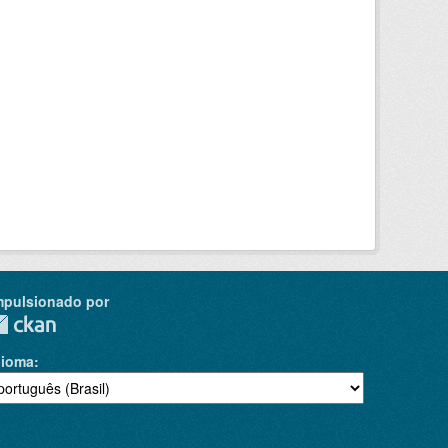
mpulsionado por
dioma