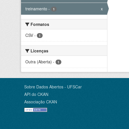
treinamento
-
x
1
Formatos
CSV
-
1
Licenças
Outra (Aberta)
-
1
Sobre Dados Abertos - UFSCar
API do CKAN
Associação CKAN