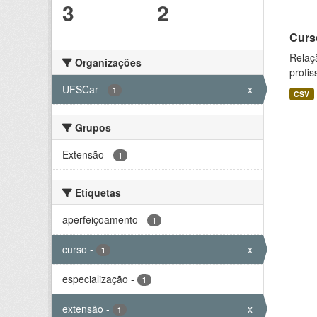
3
2
Curs
Relaç
Organizações
profis
UFSCar
-
x
1
CSV
Grupos
Extensão
-
1
Etiquetas
aperfeiçoamento
-
1
curso
-
x
1
especialização
-
1
extensão
-
x
1