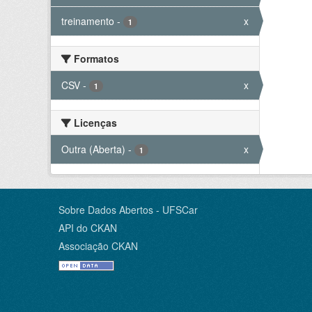
treinamento
-
x
1
Formatos
CSV
-
x
1
Licenças
Outra (Aberta)
-
x
1
Sobre Dados Abertos - UFSCar
API do CKAN
Associação CKAN