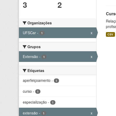
3
2
Curs
Relaç
Organizações
profis
UFSCar
-
x
1
CSV
Grupos
Extensão
-
x
1
Etiquetas
aperfeiçoamento
-
1
curso
-
1
especialização
-
1
extensão
-
x
1