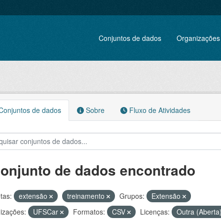
Conjuntos de dados
Organizações
onjuntos de dados
Sobre
Fluxo de Atividades
conjunto de dados encontrado
tas:
extensão
treinamento
Grupos:
Extensão
izações:
UFSCar
Formatos:
CSV
Licenças:
Outra (Aberta