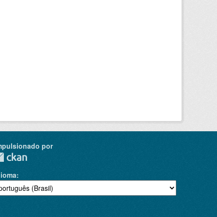
mpulsionado por
dioma