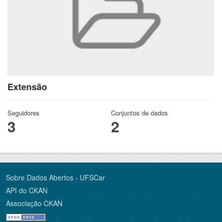
Extensão
Seguidores
Conjuntos de dados
3
2
Sobre Dados Abertos - UFSCar
API do CKAN
Associação CKAN