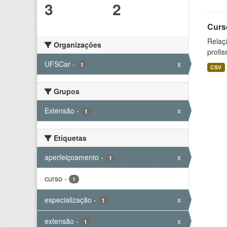
3
2
Curs
Relaç
Organizações
profis
UFSCar
-
x
1
CSV
Grupos
Extensão
-
x
1
Etiquetas
aperfeiçoamento
-
x
1
curso
-
1
especialização
-
x
1
extensão
-
x
1