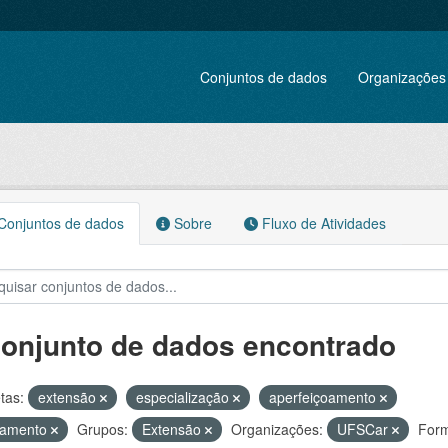
Conjuntos de dados
Organizações
onjuntos de dados
Sobre
Fluxo de Atividades
conjunto de dados encontrado
tas:
extensão
especialização
aperfeiçoamento
namento
Grupos:
Extensão
Organizações:
UFSCar
Form