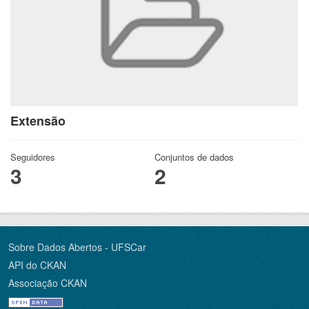
Extensão
Seguidores
Conjuntos de dados
3
2
Sobre Dados Abertos - UFSCar
API do CKAN
Associação CKAN