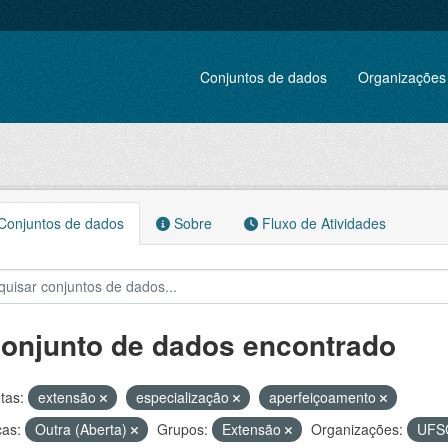
Conjuntos de dados
Organizações
onjuntos de dados
Sobre
Fluxo de Atividades
conjunto de dados encontrado
tas:
extensão
especialização
aperfeiçoamento
ças:
Outra (Aberta)
Grupos:
Extensão
Organizações:
UFS