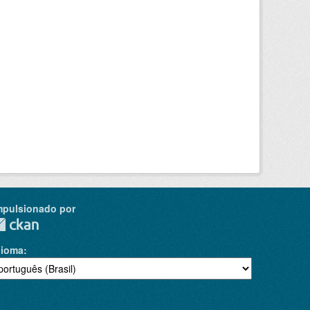
mpulsionado por
dioma