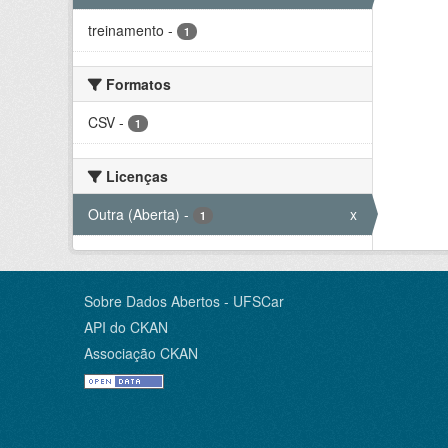
treinamento
-
1
Formatos
CSV
-
1
Licenças
Outra (Aberta)
-
x
1
Sobre Dados Abertos - UFSCar
API do CKAN
Associação CKAN