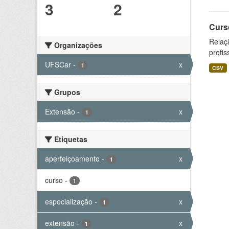
3
2
Curs
Relaç
Organizações
profis
UFSCar
-
x
1
CSV
Grupos
Extensão
-
x
1
Etiquetas
aperfeiçoamento
-
x
1
curso
-
1
especialização
-
x
1
extensão
-
x
1