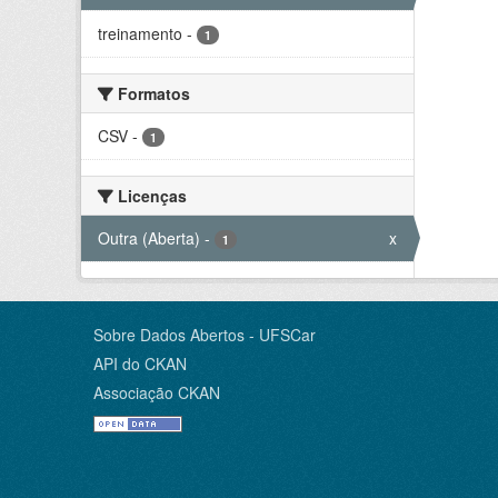
treinamento
-
1
Formatos
CSV
-
1
Licenças
Outra (Aberta)
-
x
1
Sobre Dados Abertos - UFSCar
API do CKAN
Associação CKAN