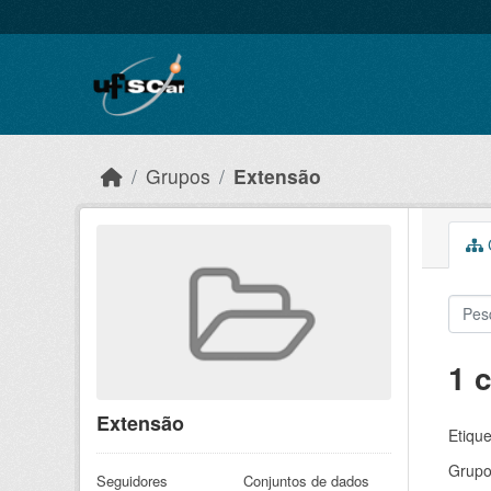
Skip to main content
Grupos
Extensão
C
1 
Extensão
Etique
Grupo
Seguidores
Conjuntos de dados