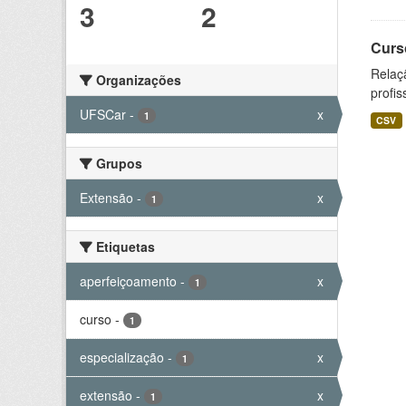
3
2
Curs
Relaç
Organizações
profis
UFSCar
-
x
1
CSV
Grupos
Extensão
-
x
1
Etiquetas
aperfeiçoamento
-
x
1
curso
-
1
especialização
-
x
1
extensão
-
x
1