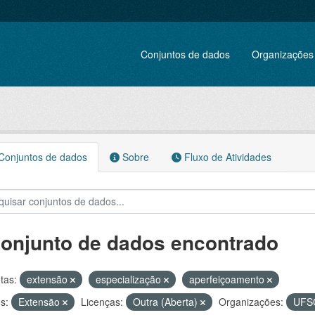
Conjuntos de dados
Organizações
onjuntos de dados
Sobre
Fluxo de Atividades
conjunto de dados encontrado
tas:
extensão
especialização
aperfeiçoamento
s:
Extensão
Licenças:
Outra (Aberta)
Organizações:
UFS