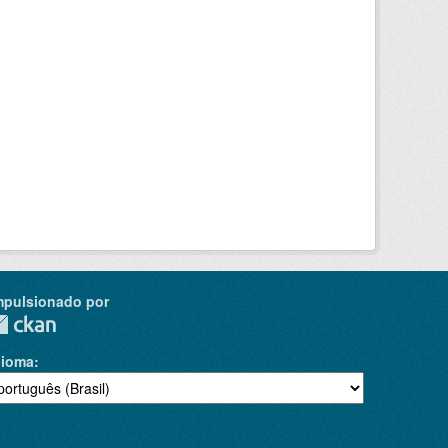
mpulsionado por
dioma