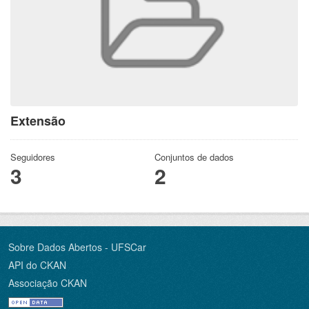
Extensão
Seguidores
Conjuntos de dados
3
2
Sobre Dados Abertos - UFSCar
API do CKAN
Associação CKAN