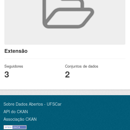
Extensão
Seguidores
Conjuntos de dados
3
2
Sobre Dados Abertos - UFSCar
API do CKAN
Associação CKAN