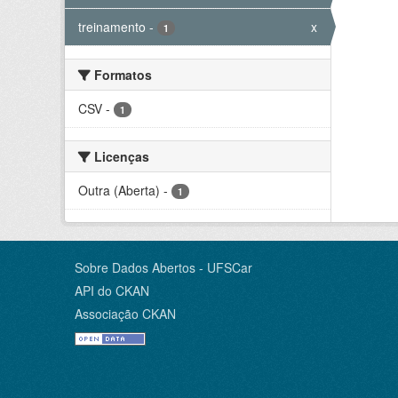
treinamento
-
x
1
Formatos
CSV
-
1
Licenças
Outra (Aberta)
-
1
Sobre Dados Abertos - UFSCar
API do CKAN
Associação CKAN