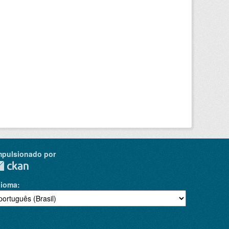
mpulsionado por
dioma