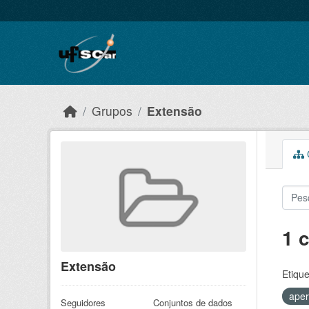
Skip to main content
Grupos
Extensão
C
1 
Extensão
Etique
ape
Seguidores
Conjuntos de dados