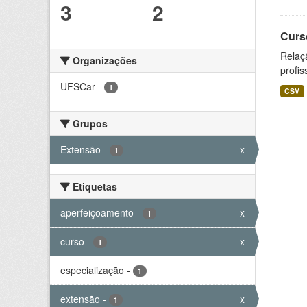
3
2
Curs
Relaç
Organizações
profis
UFSCar
-
1
CSV
Grupos
Extensão
-
x
1
Etiquetas
aperfeiçoamento
-
x
1
curso
-
x
1
especialização
-
1
extensão
-
x
1