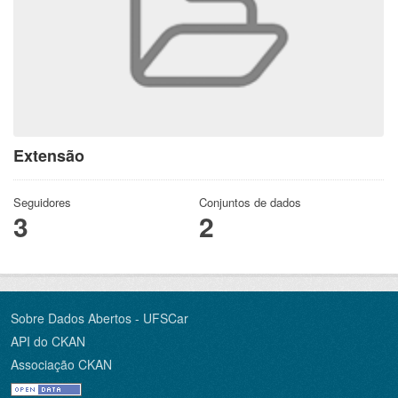
Extensão
Seguidores
Conjuntos de dados
3
2
Sobre Dados Abertos - UFSCar
API do CKAN
Associação CKAN