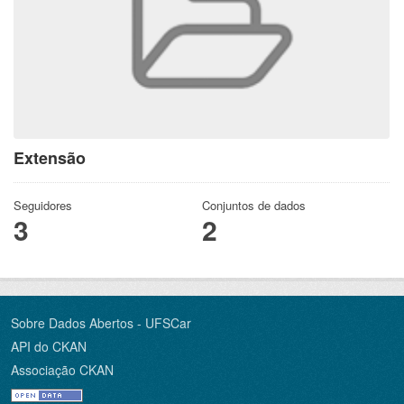
Extensão
Seguidores
Conjuntos de dados
3
2
Sobre Dados Abertos - UFSCar
API do CKAN
Associação CKAN