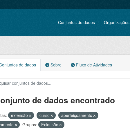
Conjuntos de dados
Organizações
onjuntos de dados
Sobre
Fluxo de Atividades
conjunto de dados encontrado
tas:
extensão
curso
aperfeiçoamento
namento
Grupos:
Extensão