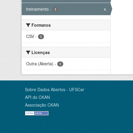
treinamento
-
x
1
Formatos
CSV
-
1
Licenças
Outra (Aberta)
-
1
Sobre Dados Abertos - UFSCar
API do CKAN
Associação CKAN