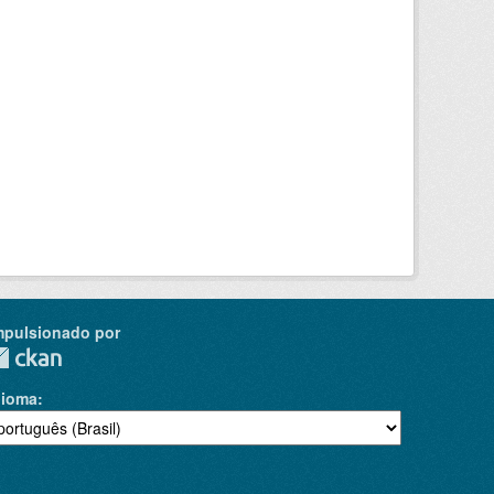
mpulsionado por
dioma