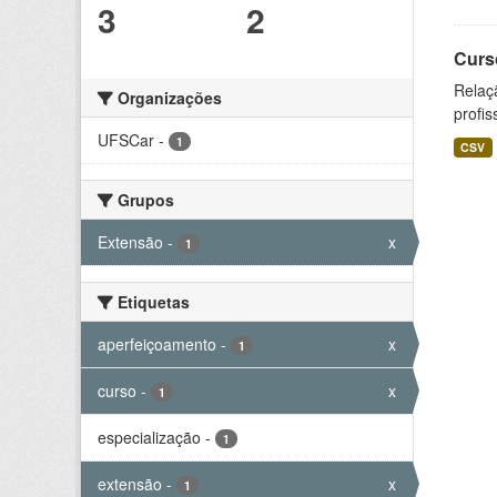
3
2
Curs
Relaç
Organizações
profis
UFSCar
-
1
CSV
Grupos
Extensão
-
x
1
Etiquetas
aperfeiçoamento
-
x
1
curso
-
x
1
especialização
-
1
extensão
-
x
1