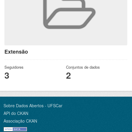
Extensão
Seguidores
Conjuntos de dados
3
2
Sobre Dados Abertos - UFSCar
API do CKAN
Associação CKAN