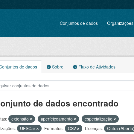
Conjuntos de dados
Organizações
onjuntos de dados
Sobre
Fluxo de Atividades
conjunto de dados encontrado
tas:
extensão
aperfeiçoamento
especialização
izações:
UFSCar
Formatos:
CSV
Licenças:
Outra (Aberta