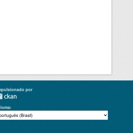
mpulsionado por
dioma