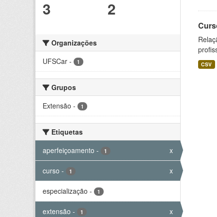
3
2
Curs
Relaç
Organizações
profis
UFSCar
-
1
CSV
Grupos
Extensão
-
1
Etiquetas
aperfeiçoamento
-
x
1
curso
-
x
1
especialização
-
1
extensão
-
x
1