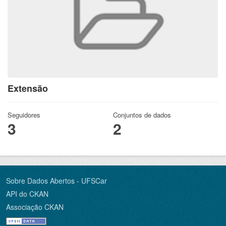
Extensão
Seguidores
Conjuntos de dados
3
2
Sobre Dados Abertos - UFSCar
API do CKAN
Associação CKAN