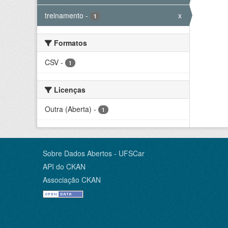
treinamento
-
x
1
Formatos
CSV
-
1
Licenças
Outra (Aberta)
-
1
Sobre Dados Abertos - UFSCar
API do CKAN
Associação CKAN