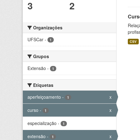
3
2
Curs
Relaç
Organizações
profis
UFSCar
-
1
CSV
Grupos
Extensão
-
1
Etiquetas
aperfeiçoamento
-
x
1
curso
-
x
1
especialização
-
1
extensão
-
x
1