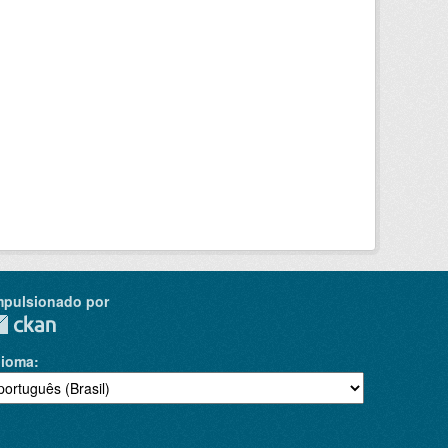
mpulsionado por
dioma