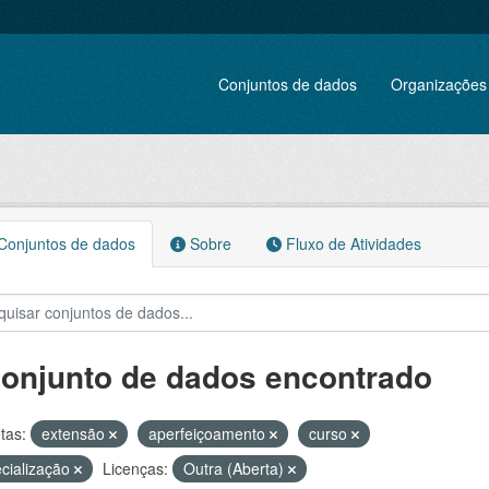
Conjuntos de dados
Organizações
onjuntos de dados
Sobre
Fluxo de Atividades
conjunto de dados encontrado
tas:
extensão
aperfeiçoamento
curso
cialização
Licenças:
Outra (Aberta)