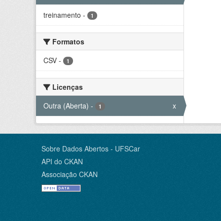
treinamento
-
1
Formatos
CSV
-
1
Licenças
Outra (Aberta)
-
x
1
Sobre Dados Abertos - UFSCar
API do CKAN
Associação CKAN