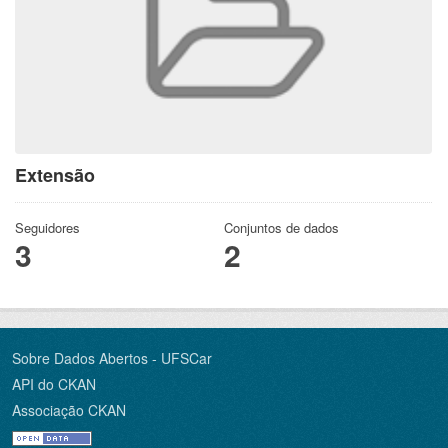
Extensão
Seguidores
Conjuntos de dados
3
2
Sobre Dados Abertos - UFSCar
API do CKAN
Associação CKAN