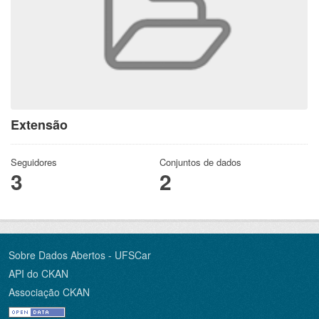
Extensão
Seguidores
Conjuntos de dados
3
2
Sobre Dados Abertos - UFSCar
API do CKAN
Associação CKAN