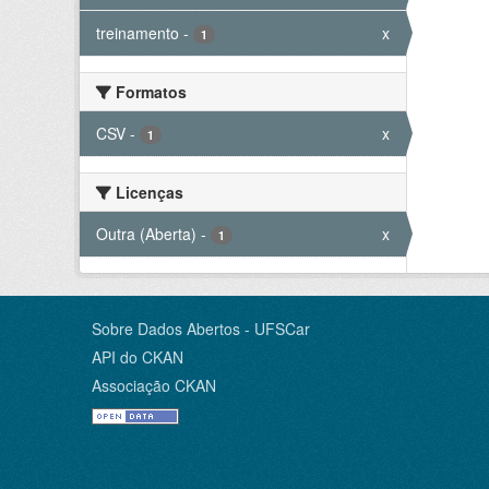
treinamento
-
x
1
Formatos
CSV
-
x
1
Licenças
Outra (Aberta)
-
x
1
Sobre Dados Abertos - UFSCar
API do CKAN
Associação CKAN