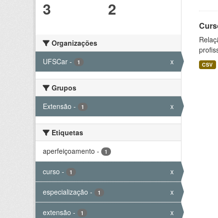
3
2
Curs
Relaç
Organizações
profis
UFSCar
-
x
1
CSV
Grupos
Extensão
-
x
1
Etiquetas
aperfeiçoamento
-
1
curso
-
x
1
especialização
-
x
1
extensão
-
x
1