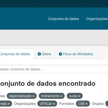
Conjuntos de dados
Organizações
onjuntos de dados
Sobre
Fluxo de Atividades
conjunto de dados encontrado
tas:
especialização
treinamento
curso
ensão
Organizações:
UFSCar
Formatos:
CSV
Grupos: