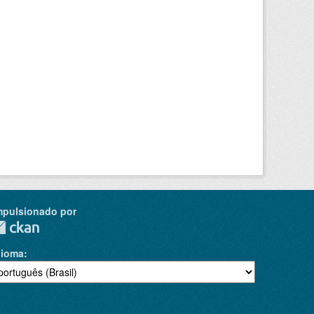
mpulsionado por
dioma