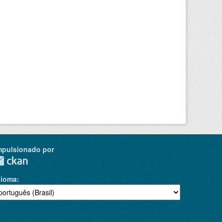
mpulsionado por
dioma