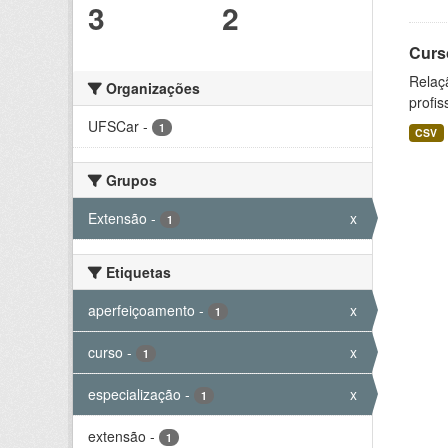
3
2
Curs
Relaç
Organizações
profis
UFSCar
-
1
CSV
Grupos
Extensão
-
x
1
Etiquetas
aperfeiçoamento
-
x
1
curso
-
x
1
especialização
-
x
1
extensão
-
1