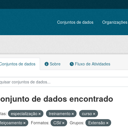
Conjuntos de dados
Organizações
onjuntos de dados
Sobre
Fluxo de Atividades
conjunto de dados encontrado
tas:
especialização
treinamento
curso
rfeiçoamento
Formatos:
CSV
Grupos:
Extensão